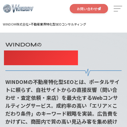
お問い合わせ
WINDOM株式会社
>
不動産業界特化型SEOコンサルティング
サービス
特徴
の
WINDOM
不動産業界特化型
実績
SEOコンサルティング
会社概要
WINDOMの不動産特化型SEOとは、ポータルサイ
採用情報
トに頼らず、自社サイトからの直接反響（問い合
わせ・査定依頼・来店）を最大化するWebコンサ
ルティングサービス。成約率の高い「エリア×こ
だわり条件」のキーワード戦略を実装。広告費を
かけずに、商圏内で質の高い見込み客を集め続け