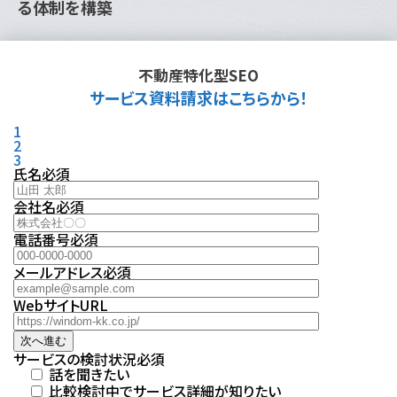
る体制を構築
不動産特化型SEO
サービス資料請求はこちらから！
1
2
3
氏名
必須
会社名
必須
電話番号
必須
メールアドレス
必須
WebサイトURL
次へ進む
サービスの検討状況
必須
話を聞きたい
比較検討中でサービス詳細が知りたい