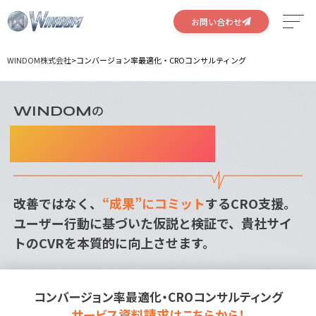
お問い合わせ
WINDOM株式会社
>
コンバージョン率最適化・CROコンサルティング
サービス
特徴
の
WINDOM
コンバージョン率最適化
実績
CROコンサルティング
会社概要
改善ではなく、
“成果”にコミット
するCRO支援。
採用情報
ユーザー行動に基づいた仮説と検証で、貴社サイ
トのCVRを本質的に向上させます。
コンバージョン率最適化・CROコンサルティング
サービス資料請求はこちらから！