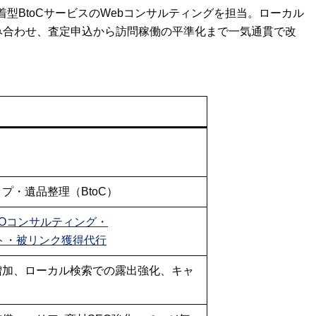
型BtoCサービスのWebコンサルティングを担当。ローカル
を組み合わせ、査定申込から訪問稼働の平準化まで一気通貫で改
プ・遺品整理（BtoC）
ROコンサルティング
・
ト
・
被リンク獲得代行
増加、ローカル検索での露出強化、キャ