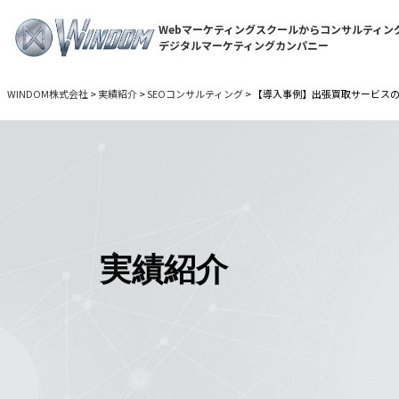
Webマーケティングスクールからコンサルティン
デジタルマーケティングカンパニー
WINDOM株式会社
>
実績紹介
>
SEOコンサルティング
>
【導入事例】出張買取サービスの
SEOキーワード選
SEO記事リライト
被リンク獲得運用
実績紹介