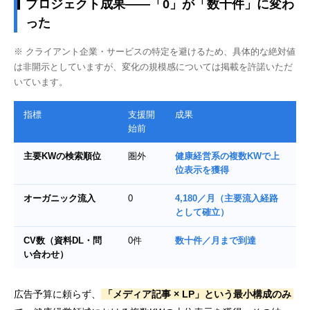
プロジェクト成果——「0」が「数十件」に変わ
った
※ クライアント企業・サービスの特定を避けるため、具体的な絶対値
は非開示としていますが、変化の規模感については掲載を許諾いただ
いています。
指標
支援開
成果
始前
主要KWの検索順位
圏外
健康経営系の複数KWで上
位表示を獲得
オーガニック流入
0
4,180／月（主要流入経路
として確立）
CV数（資料DL・問
0件
数十件／月まで到達
い合わせ）
広告予算に頼らず、
「メディア記事 × LP」という最小構成のみ