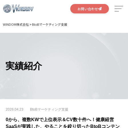
お問い合わせ
WINDOM株式会社
>
BtoBマーケティング支援
サービス
特徴
実績
実績紹介
会社概要
採用情報
2026.04.23
BtoBマーケティング支援
0から、複数KWで上位表示＆CV数十件へ！健康経営
SaaSが実践した、やることを絞り切ったBtoBコンテン