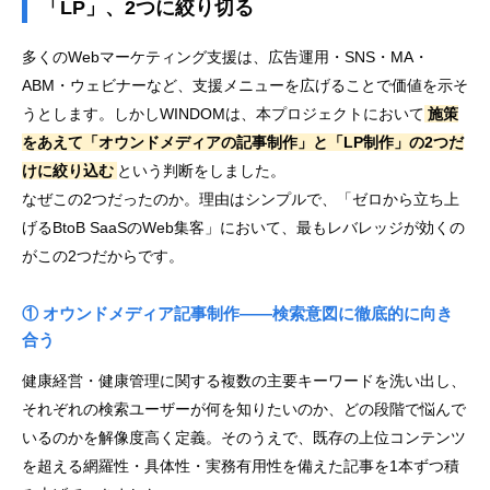
「LP」、2つに絞り切る
多くのWebマーケティング支援は、広告運用・SNS・MA・
ABM・ウェビナーなど、支援メニューを広げることで価値を示そ
うとします。しかしWINDOMは、本プロジェクトにおいて
施策
をあえて「オウンドメディアの記事制作」と「LP制作」の2つだ
けに絞り込む
という判断をしました。
なぜこの2つだったのか。理由はシンプルで、「ゼロから立ち上
げるBtoB SaaSのWeb集客」において、最もレバレッジが効くの
がこの2つだからです。
① オウンドメディア記事制作——検索意図に徹底的に向き
合う
健康経営・健康管理に関する複数の主要キーワードを洗い出し、
それぞれの検索ユーザーが何を知りたいのか、どの段階で悩んで
いるのかを解像度高く定義。そのうえで、既存の上位コンテンツ
を超える網羅性・具体性・実務有用性を備えた記事を1本ずつ積