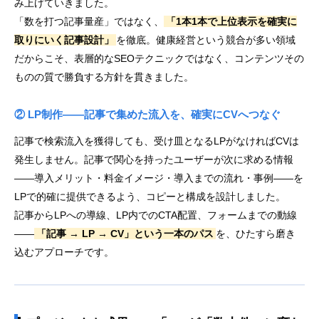
み上げていきました。
「数を打つ記事量産」ではなく、
「1本1本で上位表示を確実に
取りにいく記事設計」
を徹底。健康経営という競合が多い領域
だからこそ、表層的なSEOテクニックではなく、コンテンツその
ものの質で勝負する方針を貫きました。
② LP制作——記事で集めた流入を、確実にCVへつなぐ
記事で検索流入を獲得しても、受け皿となるLPがなければCVは
発生しません。記事で関心を持ったユーザーが次に求める情報
——導入メリット・料金イメージ・導入までの流れ・事例——を
LPで的確に提供できるよう、コピーと構成を設計しました。
記事からLPへの導線、LP内でのCTA配置、フォームまでの動線
——
「記事 → LP → CV」という一本のパス
を、ひたすら磨き
込むアプローチです。