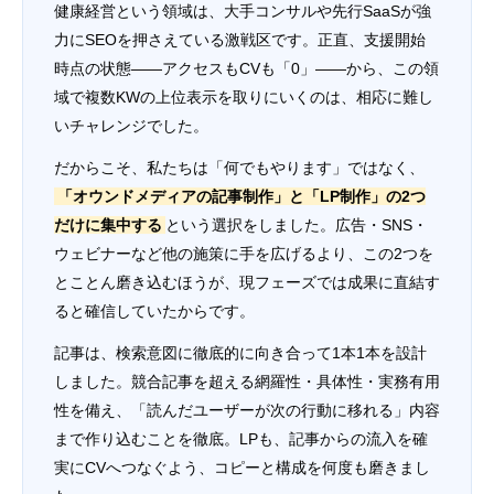
健康経営という領域は、大手コンサルや先行SaaSが強
力にSEOを押さえている激戦区です。正直、支援開始
時点の状態——アクセスもCVも「0」——から、この領
域で複数KWの上位表示を取りにいくのは、相応に難し
いチャレンジでした。
だからこそ、私たちは「何でもやります」ではなく、
「オウンドメディアの記事制作」と「LP制作」の2つ
だけに集中する
という選択をしました。広告・SNS・
ウェビナーなど他の施策に手を広げるより、この2つを
とことん磨き込むほうが、現フェーズでは成果に直結す
ると確信していたからです。
記事は、検索意図に徹底的に向き合って1本1本を設計
しました。競合記事を超える網羅性・具体性・実務有用
性を備え、「読んだユーザーが次の行動に移れる」内容
まで作り込むことを徹底。LPも、記事からの流入を確
実にCVへつなぐよう、コピーと構成を何度も磨きまし