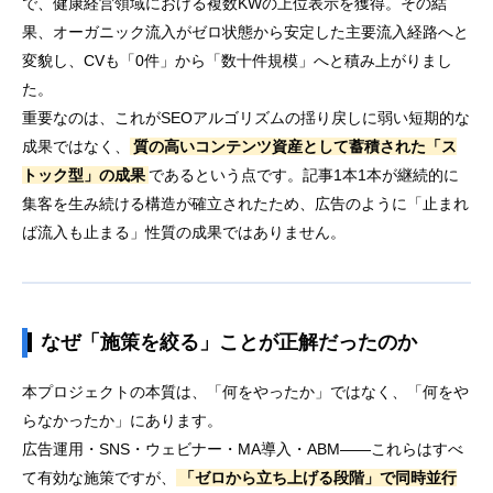
で、健康経営領域における複数KWの上位表示を獲得。その結
果、オーガニック流入がゼロ状態から安定した主要流入経路へと
変貌し、CVも「0件」から「数十件規模」へと積み上がりまし
た。
重要なのは、これがSEOアルゴリズムの揺り戻しに弱い短期的な
成果ではなく、
質の高いコンテンツ資産として蓄積された「ス
トック型」の成果
であるという点です。記事1本1本が継続的に
集客を生み続ける構造が確立されたため、広告のように「止まれ
ば流入も止まる」性質の成果ではありません。
なぜ「施策を絞る」ことが正解だったのか
本プロジェクトの本質は、「何をやったか」ではなく、「何をや
らなかったか」にあります。
広告運用・SNS・ウェビナー・MA導入・ABM——これらはすべ
て有効な施策ですが、
「ゼロから立ち上げる段階」で同時並行