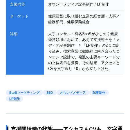
支援内容
オウンドメディア記事制作 / LP制作
ターゲット
健康経営に取り組む企業の経営層・人事／
総務部門、健康保険組合
詳細
大手コンサル・有名SaaSがひしめく健康
経営領域において、あえて支援範囲を「メ
ディア記事制作」と「LP制作」の2つに絞
り込み。検索意図に徹底的に向き合ったコ
ンテンツ設計で、複数の主要キーワードで
の上位表示を獲得。その結果、アクセスと
CVを文字通り「0」から立ち上げた。
BtoBマーケティング
SEO
オウンドメディア
記事制作
LP制作
支援開始時の状態——アクセスもCVも、文字通