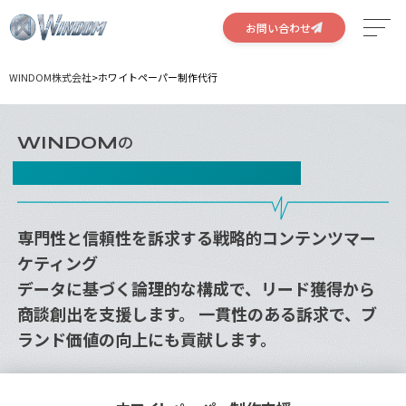
お問い合わせ
WINDOM株式会社
>
ホワイトペーパー制作代行
サービス
特徴
の
WINDOM
ホワイトペーパー制作支援
実績
会社概要
専門性と信頼性を訴求する戦略的コンテンツマー
ケティング
採用情報
データに基づく論理的な構成で、リード獲得から
商談創出を支援します。 一貫性のある訴求で、ブ
ランド価値の向上にも貢献します。