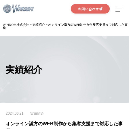
お問い合わせ
WINDOM株式会社
>
実績紹介
>
オンライン漢方のWEB制作から集客支援まで対応した事
サービス
例
特徴
実績
実績紹介
会社概要
採用情報
2024.06.21
実績紹介
オンライン漢方のWEB制作から集客支援まで対応した事