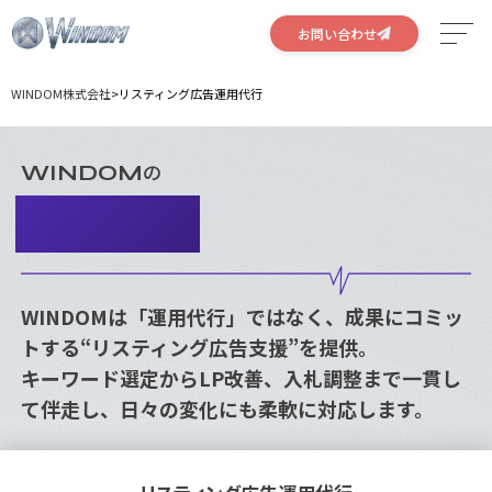
お問い合わせ
WINDOM株式会社
>
リスティング広告運用代行
サービス
特徴
の
WINDOM
リスティング
実績
広告運用代行
会社概要
WINDOMは「運用代行」ではなく、成果にコミッ
採用情報
トする“リスティング広告支援”を提供。
キーワード選定からLP改善、入札調整まで一貫し
て伴走し、日々の変化にも柔軟に対応します。